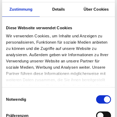
Zustimmung
Details
Über Cookies
Begleitung
Diese Webseite verwendet Cookies
Hebammenbetreuung bedeutet kontinuierliche und umfassende
Wir verwenden Cookies, um Inhalte und Anzeigen zu
Begleitung rund um die Geburt. Wie auch in der Geburtshilfe hat
personalisieren, Funktionen für soziale Medien anbieten
sich bei der Betreuung in der Schwangerschaft und im
zu können und die Zugriffe auf unsere Website zu
Wochenbett gezeigt, dass viele Komplikationen verhindert
analysieren. Außerdem geben wir Informationen zu Ihrer
werden können, wenn eine vertrauensvolle Beziehung entsteht.
Verwendung unserer Website an unsere Partner für
soziale Medien, Werbung und Analysen weiter. Unsere
Partner führen diese Informationen möglicherweise mit
Philosophie
weiteren Daten zusammen, die Sie ihnen bereitgestellt
haben oder die sie im Rahmen Ihrer Nutzung der Dienste
Schwangerschaft, Geburt, das Wochenbett und die erste Zeit mit
gesammelt haben.
dem Kind sind ein natürlicher Vorgang. Ich möchte die Frauen
Einwilligungsauswahl
Notwendig
und/oder Paare durch meine Betreuung darin bestärken, in jeder
Phase ihren ganz persönlichen Weg zu finden. Mir ist es wichtig,
sich für alle Fragen Zeit zu nehmen und umfassend aufklären und
Präferenzen